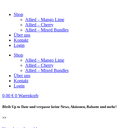
Zum
Inhalt
Shop
springen
Allied – Mango Lime
Allied – Cherry
Allied – Mixed Bundles
Über uns
Kontakt
Login
Shop
Allied – Mango Lime
Allied – Cherry
Allied – Mixed Bundles
Über uns
Kontakt
Login
0,00
€
0
Warenkorb
Bleib Up to Date und verpasse keine News, Aktionen, Rabatte und mehr!
>>